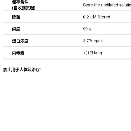
储存条件
Store the undiluted soluti
(自收到货起)
除菌
0.2 μM filtered
纯度
99%
蛋白浓度
3.77mg/ml
内毒素
＜1EU/mg
禁止用于人体及治疗！