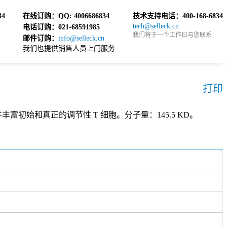
34
在线订购：
QQ: 4006686834
技术支持电话：
400-168-6834
tech@selleck.cn
电话订购：
021-68591985
我们将于一个工作日与您联系
邮件订购：
info@selleck.cn
我们也提供销售人员上门服务
打印
细胞增殖并丰富初始和真正的调节性 T 细胞。分子量：145.5 KD。