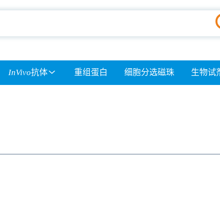
InVivo
抗体
重组蛋白
细胞分选磁珠
生物试