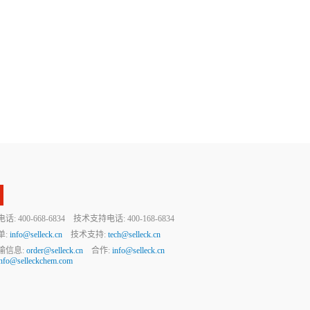
 400-668-6834 技术支持电话: 400-168-6834
单:
info@selleck.cn
技术支持:
tech@selleck.cn
输信息:
order@selleck.cn
合作:
info@selleck.cn
info@selleckchem.com