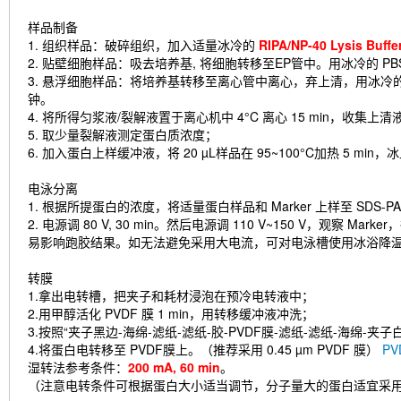
样品制备
1. 组织样品：破碎组织，加入适量冰冷的
RIPA/NP-40 Lysis B
2. 贴壁细胞样品：吸去培养基, 将细胞转移至EP管中。用冰冷的 PB
3. 悬浮细胞样品：将培养基转移至离心管中离心，弃上清，用冰冷的 
钟。
4. 将所得匀浆液/裂解液置于离心机中 4°C 离心 15 min，收集上清
5. 取少量裂解液测定蛋白质浓度；
6. 加入蛋白上样缓冲液，将 20 µL样品在 95~100°C加热 5 min
电泳分离
1. 根据所提蛋白的浓度，将适量蛋白样品和 Marker 上样至 SDS
2. 电源调 80 V, 30 min。然后电源调 110 V~150 V，
易影响跑胶结果。如无法避免采用大电流，可对电泳槽使用冰浴降
转膜
1.拿出电转槽，把夹子和耗材浸泡在预冷电转液中；
2.用甲醇活化 PVDF 膜 1 min，用转移缓冲液冲洗；
3.按照“夹子黑边-海绵-滤纸-滤纸-胶-PVDF膜-滤纸-滤纸-海绵-夹
4.将蛋白电转移至 PVDF膜上。（推荐采用 0.45 µm PVDF 膜）
P
湿转法参考条件：
200 mA, 60 min
。
（注意电转条件可根据蛋白大小适当调节，分子量大的蛋白适宜采