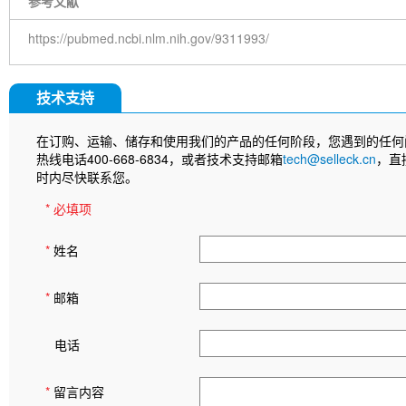
参考文献
https://pubmed.ncbi.nlm.nih.gov/9311993/
技术支持
在订购、运输、储存和使用我们的产品的任何阶段，您遇到的任何
热线电话400-668-6834，或者技术支持邮箱
tech@selleck.cn
，直
时内尽快联系您。
* 必填项
*
姓名
*
邮箱
电话
*
留言内容