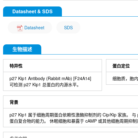
染色
1. 用 dH2O 清洗切片 3 次，每次 5 分钟。
Datasheet & SDS
2. 将切片在 3% 过氧化氢中孵育 10 分钟。
3. 用 dH2O 清洗切片两次，每次 5 分钟。
4. 在洗涤缓冲液中洗涤切片 5 分钟。
Datasheet
SDS
5. 用 100–400 µl 封闭液在室温下封闭每个切片 1 小时。
6. 除去封闭液，并向每个切片中添加 100–400 µl 一抗稀释液。 4°
7. 去除抗体溶液，用洗涤缓冲液洗涤切片 3 次，每次 5 分钟。
生物描述
8. 用 1-3 滴所需的 HRPA 覆盖切片。 在加湿室中室温孵育 30 分钟
9. 用洗涤缓冲液洗涤切片 3 次，每次 5 分钟。
10. 使用前将 DAB 显色剂浓缩液加入 DAB 稀释液中并充分混合。
特异性
蛋白定位
11. 在每个切片上涂抹 100–400 µl DAB 并密切监测。 1-10
12. 将载玻片浸入 dH2O 中。
p27 Kip1 Antibody (Rabbit mAb) [F24A14]
细胞质，胞
13. 如果需要，用苏木精复染切片。
可检测 p27 Kip1 总蛋白的内源水平。
14. 用 dH2O 清洗切片两次，每次 5 分钟。
15. 切片脱水：95%乙醇孵育切片两次，每次 10 秒； 在 100%
16. 用盖玻片和封固剂封固切片。
背景
p27 Kip1 属于细胞周期蛋白依赖性激酶抑制剂的 Cip/Kip 家族。 与
蛋白复合物的能力。 休眠细胞和暴露于 cAMP 或其他细胞周期抑制剂