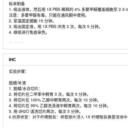
标本制备
1. 吸出液体，然后用 1X PBS 稀释的 4% 多聚甲醛覆盖细胞至 2-3
注意：多聚甲醛有毒，只能在通风橱中使用。
2. 室温固定细胞 15 分钟。
3. 吸出固定液，用 1X PBS 冲洗 3 次，每次 5 分钟。
4. 继续进行免疫染色。
免疫染色
1. 添加封闭缓冲液并在室温下孵育 60 分钟。
2. 按照建议在抗体稀释缓冲液中制备一抗稀释液。
IHC
3. 吸出封闭液，加入制备好的一抗稀释液。
4. 4°C 孵育过夜。
实验步骤：
5. 在 1X PBS 中冲洗 3 次，每次 5 分钟。
6. 将样本放入用抗体稀释缓冲液稀释的荧光染料偶联二抗中，室温避光
脱蜡/补液
7. 在 1X PBS 中冲洗 3 次，每次 5 分钟。
1. 脱蜡/水合切片：
8. 使用带有 DAPI 的封固剂封固载玻片并盖上盖玻片。
2. 将切片在二甲苯中孵育 3 次，每次 5 分钟。
9. 为获得最佳效果，请让封固剂在室温下固化过夜。 如需长期保存，
3. 将切片在 100% 乙醇中孵育两次，每次 10 分钟。
4. 将切片在 95% 乙醇洗涤液中孵育两次，每次 10 分钟。
5. 用 dH2O 清洗切片两次，每次 5 分钟。
6.抗原修复：对于柠檬酸盐：将载玻片浸入 1X 柠檬酸盐暴露溶液中，在