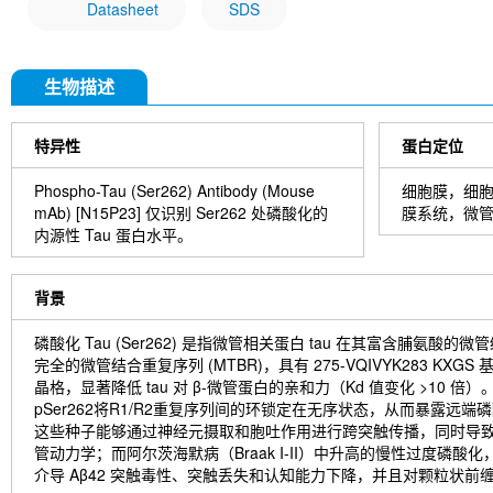
Datasheet
SDS
生物描述
特异性
蛋白定位
Phospho-Tau (Ser262) Antibody (Mouse
细胞膜，细
mAb) [N15P23] 仅识别 Ser262 处磷酸化的
膜系统，微
内源性 Tau 蛋白水平。
背景
磷酸化 Tau (Ser262) 是指微管相关蛋白 tau 在其富含脯氨酸
完全的微管结合重复序列 (MTBR)，具有 275-VQIVYK283 KXG
晶格，显著降低 tau 对 β-微管蛋白的亲和力（Kd 值变化 >1
pSer262将R1/R2重复序列间的环锁定在无序状态，从而暴露远端磷酸化
这些种子能够通过神经元摄取和胞吐作用进行跨突触传播，同时导致ta
管动力学；而阿尔茨海默病（Braak I-II）中升高的慢性过度磷酸化
介导 Aβ42 突触毒性、突触丢失和认知能力下降，并且对颗粒状前