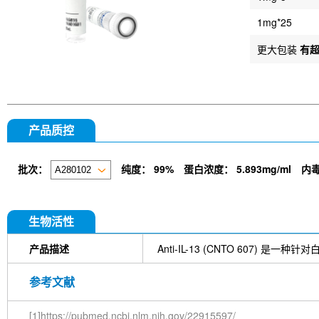
1mg*25
更大包装
有
产品质控
批次：
纯度：
99%
蛋白浓度：
5.893mg/ml
内
生物活性
产品描述
Anti-IL-13 (CNTO 607) 是一
参考文献
[1]https://pubmed.ncbi.nlm.nih.gov/22915597/