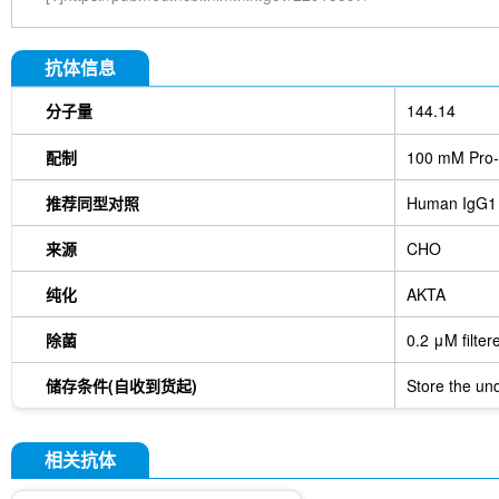
抗体信息
分子量
144.14
配制
100 mM Pro-
推荐同型对照
Human IgG1
来源
CHO
纯化
AKTA
除菌
0.2 μM filter
储存条件(自收到货起)
Store the und
相关抗体