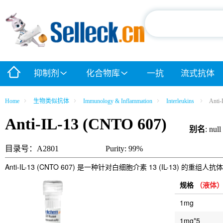
抑制剂
化合物库
一抗
流式抗体
Home
生物类似抗体
Immunology & Inflammation
Interleukins
Anti-
Anti-IL-13 (CNTO 607)
别名
: null
目录号：A2801
Purity: 99%
Anti-IL-13 (CNTO 607) 是一种针对白细胞介素 13 (IL-13) 的重组
规格
（液体
1mg
1mg*5