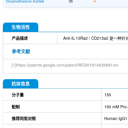
Dexamethasone Acetate
35
✔
生物活性
产品描述
Anti-IL-13Ra2 / CD213
参考文献
[1]https://patents.google.com/patent/WO2018149358A1/en
抗体信息
分子量
150
配制
100 mM Pro-
推荐同型对照
Human IgG1