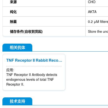
来源
CHO
纯化
AKTA
除菌
0.2 μM filter
储存条件(自收到货起)
Store the und
相关抗体
TNF Receptor II Rabbit Recombinant mAb
应用:
TNF Receptor II Antibody detects
endogenous levels of total TNF
Receptor II.
技术支持