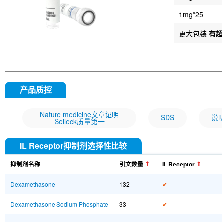
1mg*25
更大包装
有
产品质控
Nature medicine文章证明
SDS
说
Selleck质量第一
IL Receptor抑制剂选择性比较
抑制剂名称
引文数量
IL Receptor
Dexamethasone
132
✔
Dexamethasone Sodium Phosphate
33
✔