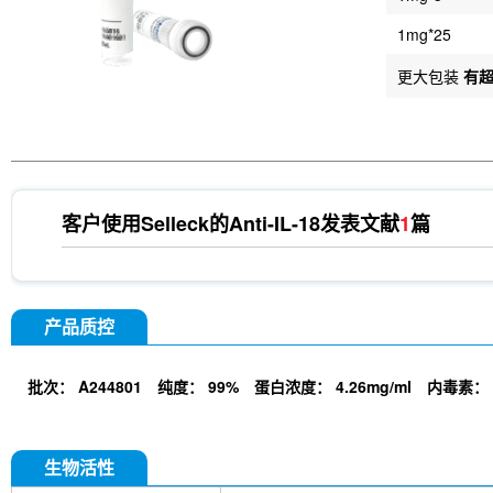
1mg*25
更大包装
有
客户使用Selleck的
Anti-IL-18
发表文献
1
篇
产品质控
批次：
A244801
纯度：
99%
蛋白浓度：
4.26mg/ml
内毒素：
生物活性