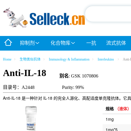
抑制剂
化合物库
一抗
流式抗体
Home
生物类似抗体
Immunology & Inflammation
Interleukins
Anti-
Anti-IL-18
别名
: GSK 1070806
目录号：A2448
Purity: 99%
Anti-IL-18 是一种针对 IL-18 的完全人源化、高配适度单克隆
规格
（液体
1mg
1mg*5