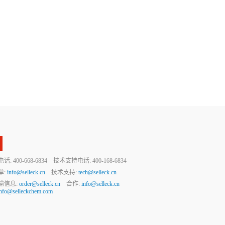
 400-668-6834 技术支持电话: 400-168-6834
单:
info@selleck.cn
技术支持:
tech@selleck.cn
输信息:
order@selleck.cn
合作:
info@selleck.cn
info@selleckchem.com