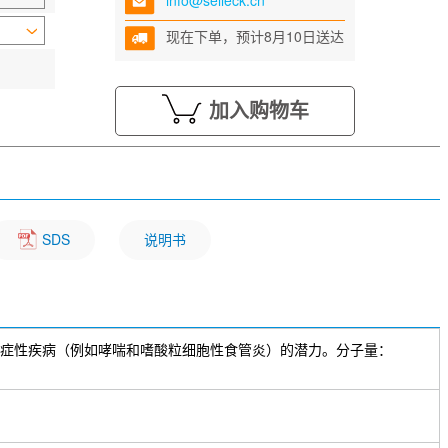
info@selleck.cn
现在下单，预计8月10日送达
加入购物车
SDS
说明书
有治疗过敏/炎症性疾病（例如哮喘和嗜酸粒细胞性食管炎）的潜力。分子量：