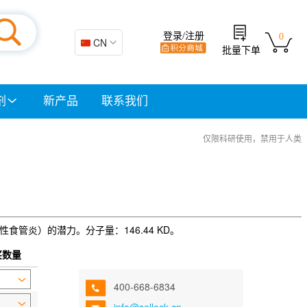
登录/注册
0
🇨🇳 CN
批量下单
剂
新产品
联系我们
仅限科研使用，禁用于人类
胞性食管炎）的潜力。分子量：146.44 KD。
买数量
400-668-6834