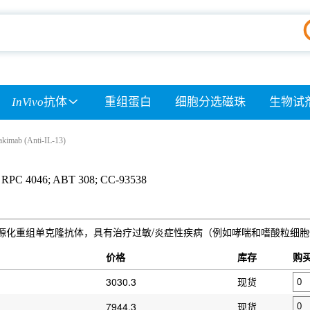
InVivo
抗体
重组蛋白
细胞分选磁珠
生物试
kimab (Anti-IL-13)
: RPC 4046; ABT 308; CC-93538
-13) 分子的人源化重组单克隆抗体，具有治疗过敏/炎症性疾病（例如哮喘和嗜酸粒细
）
价格
库存
购
3030.3
现货
7944.3
现货