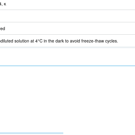
, κ
red
diluted solution at 4°C in the dark to avoid freeze-thaw cycles.