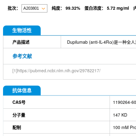
批次：
纯度：
99.32%
蛋白浓度：
5.72 mg/ml
生物活性
产品描述
Dupilumab (anti-IL-4Rα)是一种全
参考文献
[1]https://pubmed.ncbi.nlm.nih.gov/29782217/
抗体信息
CAS号
1190264-60
分子量
147 KD
配制
100 mM Pro