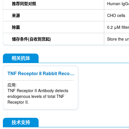
推荐同型对照
Human IgG4
来源
CHO cells
除菌
0.2 μM filte
储存条件(自收到货起)
Store the un
相关抗体
TNF Receptor II Rabbit Recombinant mAb
应用:
TNF Receptor II Antibody detects
endogenous levels of total TNF
Receptor II.
技术支持