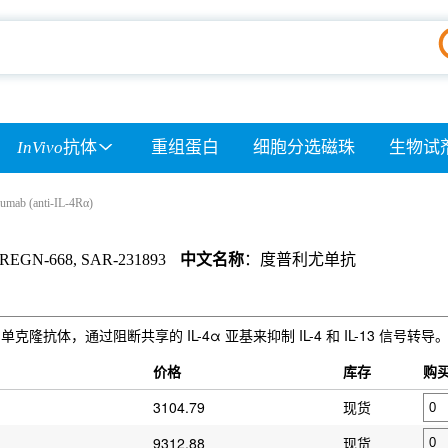
InVivo
抗体
重组蛋白
细胞分选磁珠
生物试
umab (anti-IL-4Rα)
 REGN-668, SAR-231893
中文名称
：度普利尤单抗
单克隆抗体，通过阻断共享的 IL-4α 亚基来抑制 IL-4 和 IL-13 信号转导
）
价格
库存
购
3104.79
现货
9312.88
现货