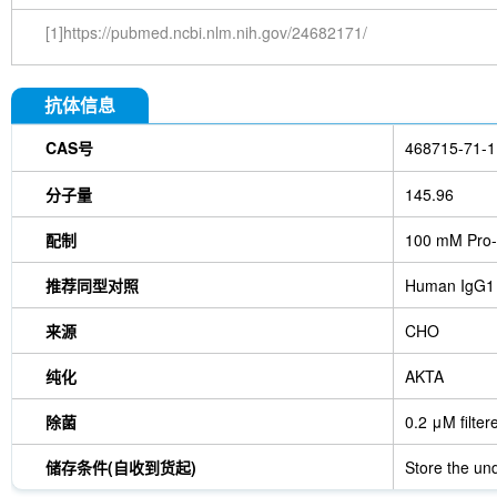
[1]https://pubmed.ncbi.nlm.nih.gov/24682171/
抗体信息
CAS号
468715-71-1
分子量
145.96
配制
100 mM Pro-
推荐同型对照
Human IgG1
来源
CHO
纯化
AKTA
除菌
0.2 μM filter
储存条件(自收到货起)
Store the und