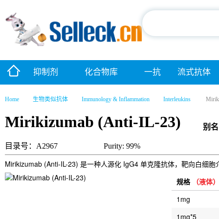
抑制剂
化合物库
一抗
流式抗体
Home
生物类似抗体
Immunology & Inflammation
Interleukins
Mirik
Mirikizumab (Anti-IL-23)
别名
目录号：A2967
Purity: 99%
Mirikizumab (Anti-IL-23) 是一种人源化 IgG4 单克隆抗体，靶向
规格
（液体
1mg
1mg*5