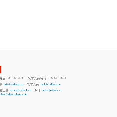
 400-668-6834 技术支持电话: 400-168-6834
单:
info@selleck.cn
技术支持:
tech@selleck.cn
输信息:
order@selleck.cn
合作:
info@selleck.cn
info@selleckchem.com