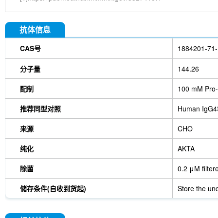
抗体信息
CAS号
1884201-71-
分子量
144.26
配制
100 mM Pro-
推荐同型对照
Human IgG4
来源
CHO
纯化
AKTA
除菌
0.2 μM filter
储存条件(自收到货起)
Store the und