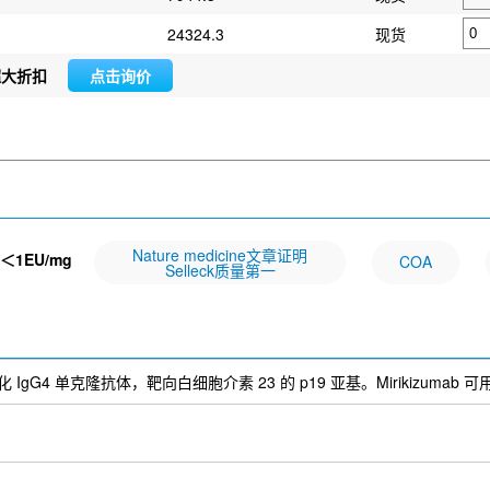
24324.3
现货
超大折扣
点击询价
Nature medicine文章证明
＜1EU/mg
COA
Selleck质量第一
) 是一种人源化 IgG4 单克隆抗体，靶向白细胞介素 23 的 p19 亚基。Mirikiz