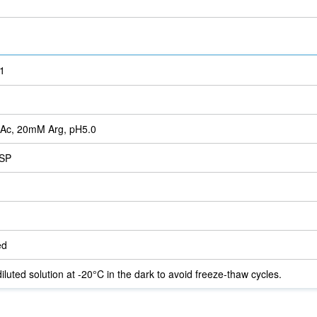
1
Ac, 20mM Arg, pH5.0
SP
ed
iluted solution at -20°C in the dark to avoid freeze-thaw cycles.