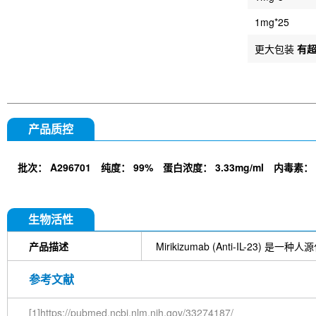
1mg*25
更大包装
有
产品质控
批次：
A296701
纯度：
99%
蛋白浓度：
3.33mg/ml
内毒素：
生物活性
产品描述
Mirikizumab (Anti-IL-23
参考文献
[1]https://pubmed.ncbi.nlm.nih.gov/33274187/