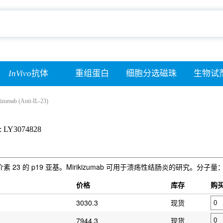
InVivo
抗体
重组蛋白
细胞分选磁珠
生物试
izumab (Anti-IL-23)
: LY­3074828
白细胞介素 23 的 p19 亚基。Mirikizumab 可用于溃疡性结肠炎的研究。分子量：
）
价格
库存
购
3030.3
现货
7944.3
现货