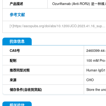
产品描述
Ozuriftamab (Anti-ROR2
参考文献
[1]https://ascopubs.org/doi/abs/10.1200/JCO.2023.41.16_suppl.TPS6107
抗体信息
CAS号
2460399-44-
配制
100 mM Pro-
推荐同型对照
Human IgG1
来源
CHO
储存条件(自收到货起)
Store the und
相关抗体