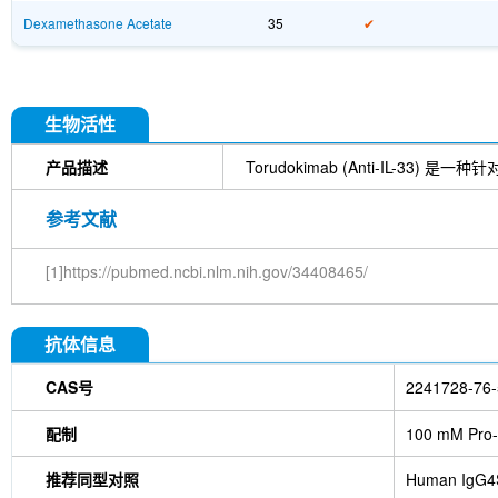
Dexamethasone Acetate
35
✔
生物活性
产品描述
Torudokimab (Anti-IL-3
参考文献
[1]https://pubmed.ncbi.nlm.nih.gov/34408465/
抗体信息
CAS号
2241728-76-
配制
100 mM Pro-
推荐同型对照
Human IgG4