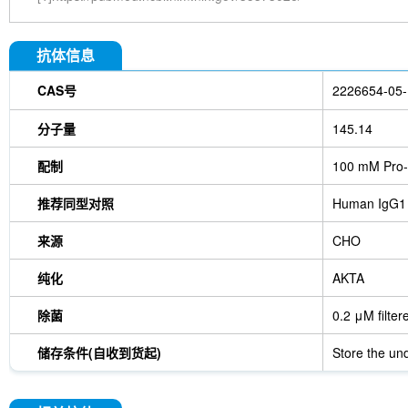
抗体信息
CAS号
2226654-05-
分子量
145.14
配制
100 mM Pro-
推荐同型对照
Human IgG1
来源
CHO
纯化
AKTA
除菌
0.2 μM filter
储存条件(自收到货起)
Store the und