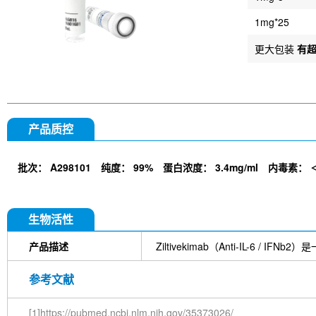
1mg*25
更大包装
有
产品质控
批次：
A298101
纯度：
99%
蛋白浓度：
3.4mg/ml
内毒素：
生物活性
产品描述
Ziltivekimab（Anti-IL-6
参考文献
[1]https://pubmed.ncbi.nlm.nih.gov/35373026/