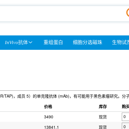
InVivo
抗体
重组蛋白
细胞分选磁珠
生物试
(MDR/TAP)，成员 5）的单克隆抗体 (mAb)，有可能用于黑色素瘤研究。分子量
）
价格
库存
购
3490
现货
13841.1
现货