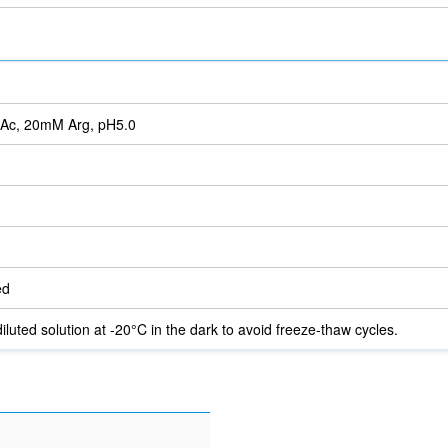
Ac, 20mM Arg, pH5.0
ed
iluted solution at -20°C in the dark to avoid freeze-thaw cycles.