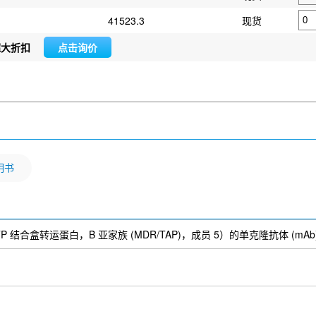
41523.3
现货
超大折扣
点击询价
明书
5（ATP 结合盒转运蛋白，B 亚家族 (MDR/TAP)，成员 5）的单克隆抗体 (