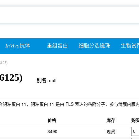
InVivo
抗体
重组蛋白
细胞分选磁珠
生物试
6125)
6125)
别名
: null
单克隆抗体，可结合钙粘蛋白 11，钙粘蛋白 11 是由 FLS 表达的粘附分子，参与
）
价格
库存
购
3490
现货