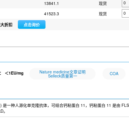
13841.1
现货
41523.3
现货
超大折扣
点击询价
Nature medicine文章证明
：
＜1EU/mg
COA
Selleck质量第一
-11 (RG6125) 是一种人源化单克隆抗体，可结合钙粘蛋白 11，钙粘蛋白 11
kD。