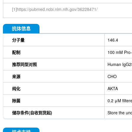
[1]https://pubmed.ncbi.nlm.nih.gov/36228471/
抗体信息
分子量
146.4
配制
100 mM Pro-
推荐同型对照
Human IgG2
来源
CHO
纯化
AKTA
除菌
0.2 μM filter
储存条件(自收到货起)
Store the und