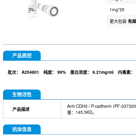
1mg*25
更大包装
有
产品质控
批次：
A254801
纯度：
99%
蛋白浓度：
6.21mg/ml
内毒素：
生物活性
Anti-CDH3 / P-cadheri
产品描述
量：145.5KD。
抗体信息