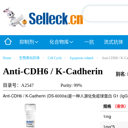
抑制剂
化合物库
一抗
流式抗体
Home
生物类似抗体
Cell Cycle
Apoptosis related
Anti-CDH6 / K-Ca
Anti-CDH6 / K-Cadherin
别名
:
目录号：A2547
Purity: 99%
Anti-CDH6 / K-Cadherin (DS-6000a)是一种人源化免疫球蛋白 G1
规格
（液体
1mg
1mg*5