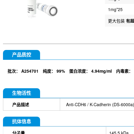
1mg*25
更大包装
有
产品质控
批次：
A254701
纯度：
99%
蛋白浓度：
4.94mg/ml
内毒素：
生物活性
产品描述
Anti-CDH6 / K-Cadherin (
抗体信息
分子量
145.5 kDa