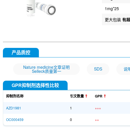
1mg*25
更大包装
有
产品质控
Nature medicine文章证明
SDS
说
Selleck质量第一
GPR抑制剂选择性比较
抑制剂名称
引文数量
GPR
AZD1981
1
+++
OC000459
0
++