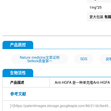
1mg*25
更大包装
有
产品质控
Nature medicine文章证明
SDS
说
Selleck质量第一
生物活性
产品描述
Anti-HGFA 是一种单克隆Anti-
参考文献
[1]https://patentimages.storage.googleapis.com/86/21/dc/be4509efa91eaa