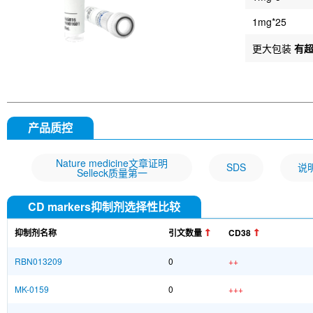
1mg*25
更大包装
有
产品质控
Nature medicine文章证明
SDS
说
Selleck质量第一
CD markers抑制剂选择性比较
抑制剂名称
引文数量
CD38
RBN013209
0
++
MK-0159
0
+++