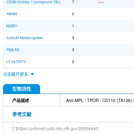
CD38 inhibitor 1 (compound 78c)
7
+++
AB680
0
NQ301
1
SodiuM Metatungstate
3
PMX-53
3
LY-3475070
2
点击展开更多
生物活性
产品描述
Anti-MPL / TPOR / CD11
参考文献
[1]https://pubmed.ncbi.nlm.nih.gov/20054440/