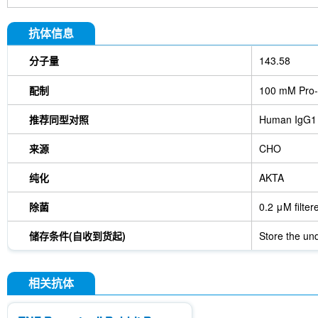
抗体信息
分子量
143.58
配制
100 mM Pro-
推荐同型对照
Human IgG1
来源
CHO
纯化
AKTA
除菌
0.2 μM filter
储存条件(自收到货起)
Store the und
相关抗体