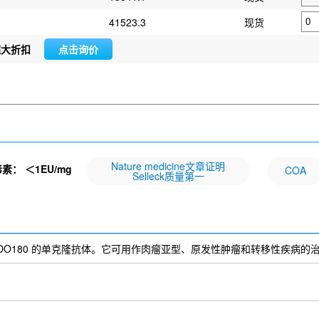
41523.3
现货
超大折扣
点击询价
Nature medicine文章证明
毒素：
＜1EU/mg
COA
Selleck质量第一
种针对 ENDO180 的单克隆抗体。它可用作肉瘤亚型、原发性肿瘤和转移性疾病的