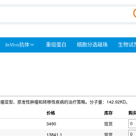
InVivo
抗体
重组蛋白
细胞分选磁珠
生物试
它可用作肉瘤亚型、原发性肿瘤和转移性疾病的治疗策略。分子量：142.92KD。
）
价格
库存
购
3490
现货
13841.1
现货