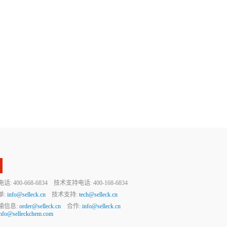
 400-668-6834 技术支持电话: 400-168-6834
单:
info@selleck.cn
技术支持:
tech@selleck.cn
输信息:
order@selleck.cn
合作:
info@selleck.cn
info@selleckchem.com