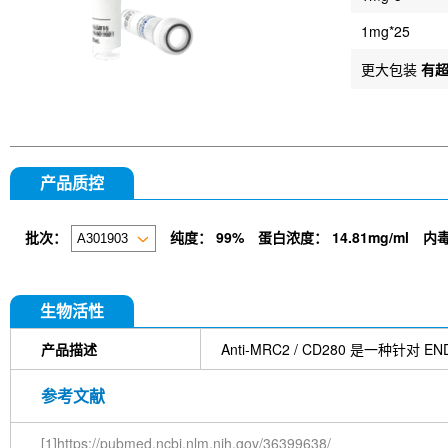
1mg*25
更大包装
有
产品质控
批次：
纯度：
99%
蛋白浓度：
14.81mg/ml
内
生物活性
产品描述
Anti-MRC2 / CD280 是一
参考文献
[1]https://pubmed.ncbi.nlm.nih.gov/36399638/