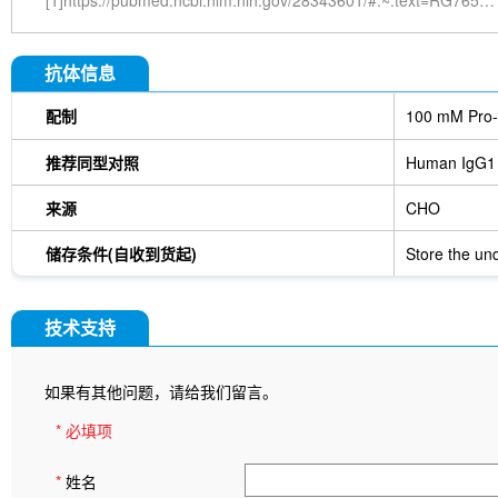
[1]https://pubmed.ncbi.nlm.nih.gov/28343601/#:~:text=RG7652%20(MPSK3169A)%2C%20a%20fully,density%20lipoprotein%20(LDL)%20receptor.
抗体信息
配制
100 mM Pro-
推荐同型对照
Human IgG1
来源
CHO
储存条件(自收到货起)
Store the und
技术支持
如果有其他问题，请给我们留言。
* 必填项
*
姓名