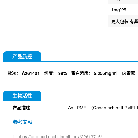
1mg*25
更大包装
有
产品质控
批次：
A261401
纯度：
99%
蛋白浓度：
5.355mg/ml
内毒素
生物活性
产品描述
Anti-PMEL（Genentech a
参考文献
[1]https://pubmed.ncbi.nlm.nih.gov/22613716/