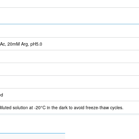
Ac, 20mM Arg, pH5.0
ed
iluted solution at -20°C in the dark to avoid freeze-thaw cycles.