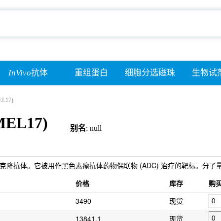
InVivo
抗体
重组蛋白
细胞分选磁珠
生物试
EL17)
MEL17)
别名
: null
L 蛋白的单克隆抗体。它被用作黑色素瘤抗体药物偶联物 (ADC) 治疗的靶标。分子量：
）
价格
库存
购
3490
现货
13841.1
现货