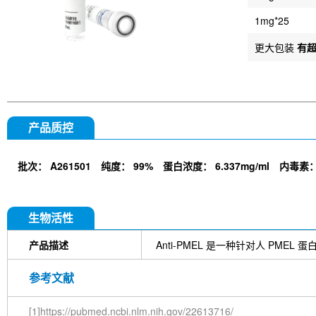
1mg*25
更大包装
有
产品质控
批次：
A261501
纯度：
99%
蛋白浓度：
6.337mg/ml
内毒素
生物活性
产品描述
Anti-PMEL 是一种针对人 PME
参考文献
[1]https://pubmed.ncbi.nlm.nih.gov/22613716/