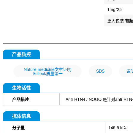
1mg*25
更大包装
有
产品质控
Nature medicine文章证明
SDS
说
Selleck质量第一
生物活性
产品描述
Anti-RTN4 / NOGO 是针对anti-
抗体信息
分子量
145.5 kDa