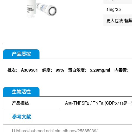
1mg*25
更大包装
有
产品质控
批次：
A309501
纯度：
99%
蛋白浓度：
5.29mg/ml
内毒素：
生物活性
产品描述
Anti-TNFSF2 / TNFa (CD
参考文献
[1]https://pubmed.ncbi.nlm.nih.gov/25885039/