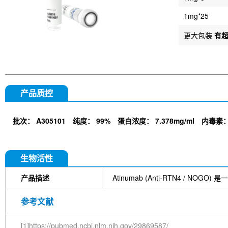
1mg*25
更大包装
有
产品质控
批次：
A305101
纯度：
99%
蛋白浓度：
7.378mg/ml
内毒素
生物活性
产品描述
Atinumab (Anti-RTN4 / 
参考文献
[1]https://pubmed.ncbi.nlm.nih.gov/29869587/