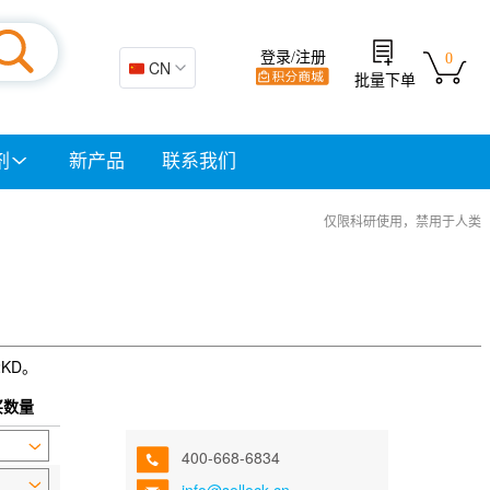
登录/注册
0
🇨🇳 CN
批量下单
剂
新产品
联系我们
仅限科研使用，禁用于人类
2KD。
买数量
400-668-6834