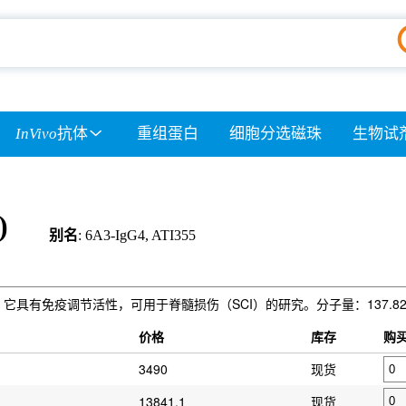
InVivo
抗体
重组蛋白
细胞分选磁珠
生物试
)
别名
: 6A3-IgG4, ATI355
-4 的单克隆抗体。它具有免疫调节活性，可用于脊髓损伤（SCI）的研究。分子量：137.8
）
价格
库存
购
3490
现货
13841.1
现货