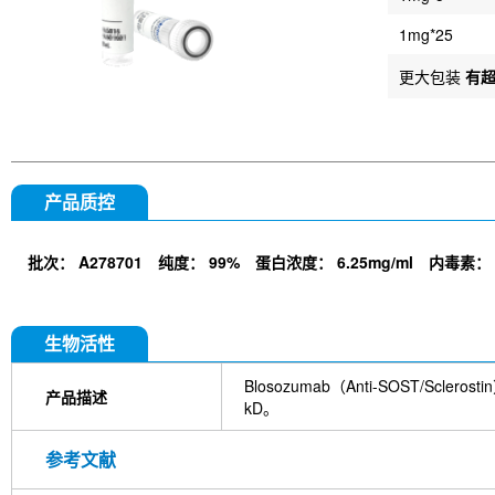
1mg*25
更大包装
有
产品质控
批次：
A278701
纯度：
99%
蛋白浓度：
6.25mg/ml
内毒素：
生物活性
Blosozumab（Anti-SOST/S
产品描述
kD。
参考文献