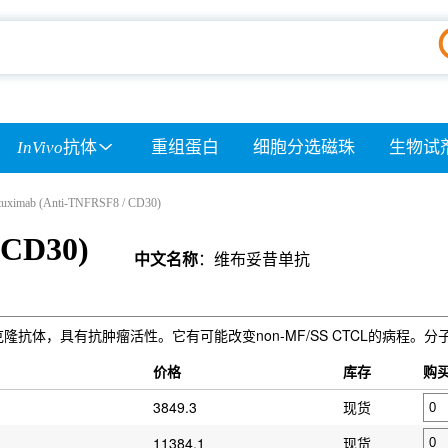
InVivo
抗体
重组蛋白
细胞分选磁珠
生物试
tuximab (Anti-TNFRSF8 / CD30)
 CD30)
中文名称
：维布妥昔单抗
CD30的嵌合单克隆抗体，具有抗肿瘤活性。它有可能改变non-MF/SS CTCL的病程。分
）
价格
库存
购
3849.3
现货
11384.1
现货