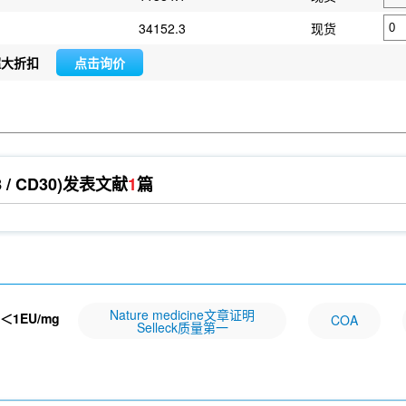
34152.3
现货
超大折扣
点击询价
 / CD30)
发表文献
1
篇
Nature medicine文章证明
＜1EU/mg
COA
Selleck质量第一