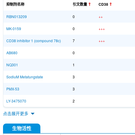
抑制剂名称
引文数量
CD38
RBN013209
0
++
MK-0159
0
+++
CD38 inhibitor 1 (compound 78c)
7
+++
AB680
0
NQ301
1
SodiuM Metatungstate
3
PMX-53
3
LY-3475070
2
点击展开更多
生物活性