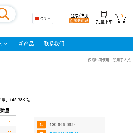
登录/注册
0
🇨🇳 CN
批量下单
剂
新产品
联系我们
仅限科研使用，禁用于人类
子量：145.38KD。
买数量
400-668-6834