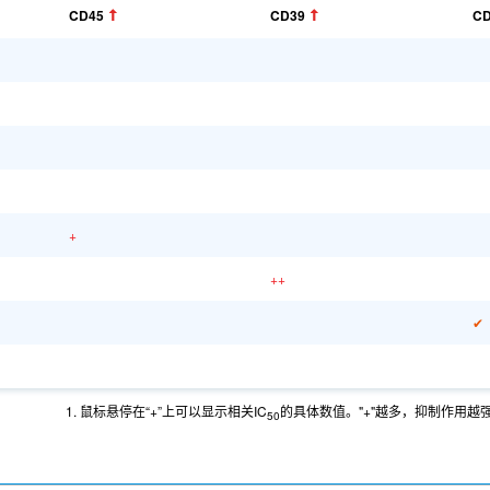
CD45
CD39
CD
+
++
✔
1. 鼠标悬停在“+”上可以显示相关IC
的具体数值。"+"越多，抑制作用越
50