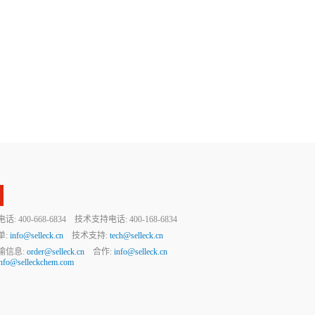
 400-668-6834 技术支持电话: 400-168-6834
单:
info@selleck.cn
技术支持:
tech@selleck.cn
输信息:
order@selleck.cn
合作:
info@selleck.cn
info@selleckchem.com