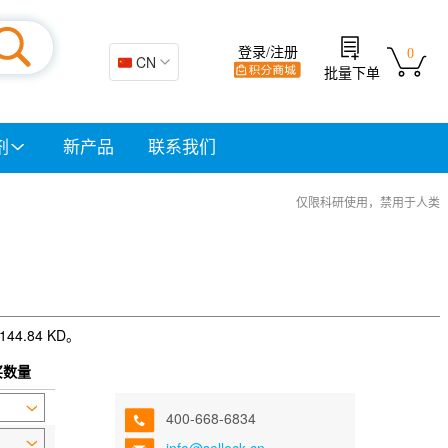
登录/注册
0
🇨🇳 CN
批量下单
剂
新产品
联系我们
仅限科研使用，禁用于人类
4.84 KD。
买数量
400-668-6834