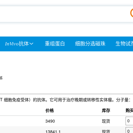
InVivo
抗体
重组蛋白
细胞分选磁珠
生物试
ig
TIM 结构域的 T 细胞免疫受体）的抗体。它可用于治疗晚期或转移性实体瘤。分子量：14
）
价格
库存
购
3490
现货
13841.1
现货