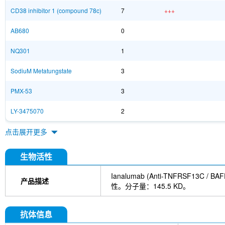
CD38 inhibitor 1 (compound 78c)
7
+++
AB680
0
NQ301
1
SodiuM Metatungstate
3
PMX-53
3
LY-3475070
2
点击展开更多
生物活性
Ianalumab (Anti-TNFRS
产品描述
性。分子量：145.5 KD。
抗体信息