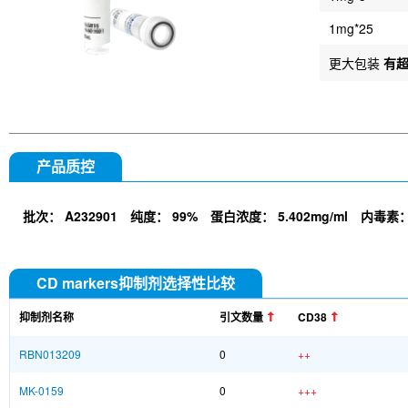
1mg*25
更大包装
有
产品质控
批次：
A232901
纯度：
99%
蛋白浓度：
5.402mg/ml
内毒素
CD markers抑制剂选择性比较
抑制剂名称
引文数量
CD38
RBN013209
0
++
MK-0159
0
+++