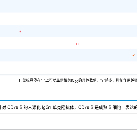
+
++
✔
1. 鼠标悬停在“+”上可以显示相关IC
的具体数值。"+"越多，抑制作用越
50
b) 是一种针对 CD79 B 的人源化 IgG1 单克隆抗体，CD79 B 是成熟 B 细