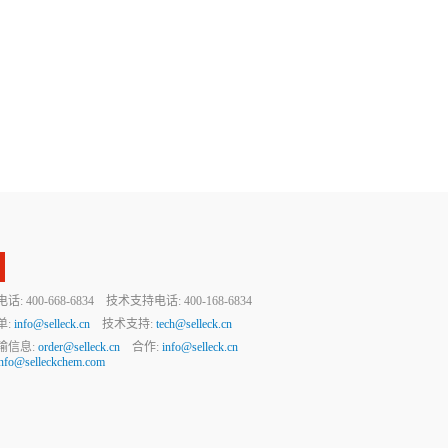
 400-668-6834 技术支持电话: 400-168-6834
单:
info@selleck.cn
技术支持:
tech@selleck.cn
输信息:
order@selleck.cn
合作:
info@selleck.cn
info@selleckchem.com