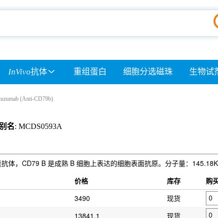
InVivo
抗体
重组蛋白
细胞分选磁珠
生物试
atuzumab (Anti-CD79b)
别名
: MCDS0593A
gG1 单克隆抗体，CD79 B 是成熟 B 细胞上表达的细胞表面抗原。分子量：145.18
）
价格
库存
购
3490
现货
13841.1
现货