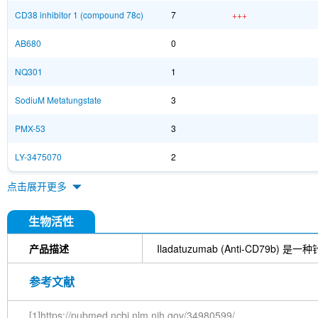
CD38 inhibitor 1 (compound 78c)
7
+++
AB680
0
NQ301
1
SodiuM Metatungstate
3
PMX-53
3
LY-3475070
2
点击展开更多
生物活性
产品描述
Iladatuzumab (Anti-CD79
参考文献
[1]https://pubmed.ncbi.nlm.nih.gov/34980599/