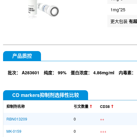
1mg*25
更大包装
有
产品质控
批次：
A283601
纯度：
99%
蛋白浓度：
4.86mg/ml
内毒素：
CD markers抑制剂选择性比较
抑制剂名称
引文数量
CD38
RBN013209
0
++
MK-0159
0
+++