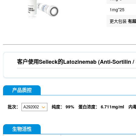
1mg*25
更大包装
有
客户使用Selleck的
Latozinemab (Anti-Sortilin 
产品质控
批次：
纯度：
99%
蛋白浓度：
6.711mg/ml
内
生物活性