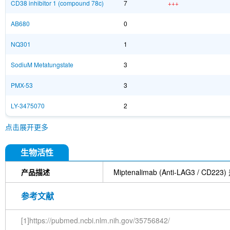
CD38 inhibitor 1 (compound 78c)
7
+++
AB680
0
NQ301
1
SodiuM Metatungstate
3
PMX-53
3
LY-3475070
2
点击展开更多
生物活性
产品描述
Miptenalimab (Anti-LAG3
参考文献
[1]https://pubmed.ncbi.nlm.nih.gov/35756842/