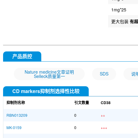
1mg*25
更大包装
有
产品质控
Nature medicine文章证明
SDS
说
Selleck质量第一
CD markers抑制剂选择性比较
抑制剂名称
引文数量
CD38
RBN013209
0
++
MK-0159
0
+++