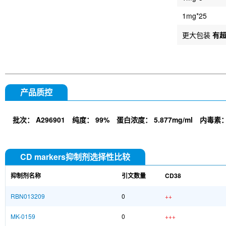
1mg*25
更大包装
有
产品质控
批次：
A296901
纯度：
99%
蛋白浓度：
5.877mg/ml
内毒素
CD markers抑制剂选择性比较
抑制剂名称
引文数量
CD38
RBN013209
0
++
MK-0159
0
+++