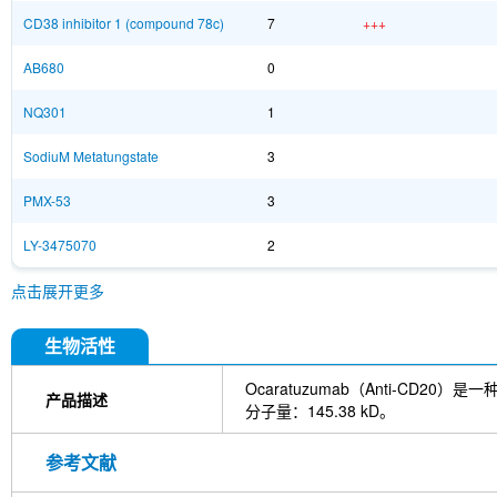
CD38 inhibitor 1 (compound 78c)
7
+++
AB680
0
NQ301
1
SodiuM Metatungstate
3
PMX-53
3
LY-3475070
2
点击展开更多
生物活性
Ocaratuzumab（Anti-CD
产品描述
分子量：145.38 kD。
参考文献