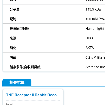
分子量
145.5 kDa
配制
100 mM Pro-
推荐同型对照
Human IgG1
来源
CHO
纯化
AKTA
除菌
0.2 μM filter
储存条件(自收到货起)
Store the und
相关抗体
TNF Receptor II Rabbit Recombinant mAb
应用: