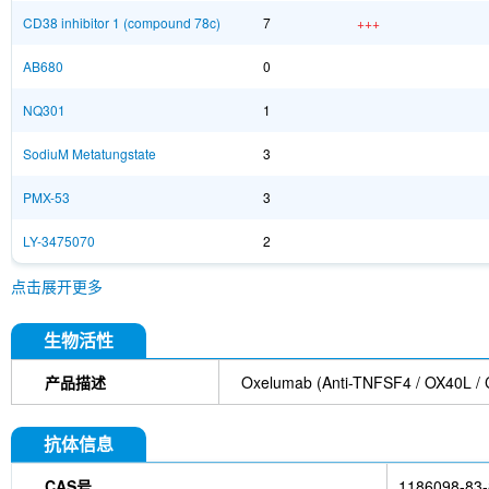
CD38 inhibitor 1 (compound 78c)
7
+++
AB680
0
NQ301
1
SodiuM Metatungstate
3
PMX-53
3
LY-3475070
2
点击展开更多
生物活性
产品描述
Oxelumab (Anti-TNFSF4 / 
抗体信息
CAS号
1186098-83-