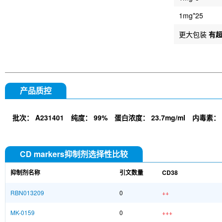
1mg*25
更大包装
有
产品质控
批次：
A231401
纯度：
99%
蛋白浓度：
23.7mg/ml
内毒素：
CD markers抑制剂选择性比较
抑制剂名称
引文数量
CD38
RBN013209
0
++
MK-0159
0
+++