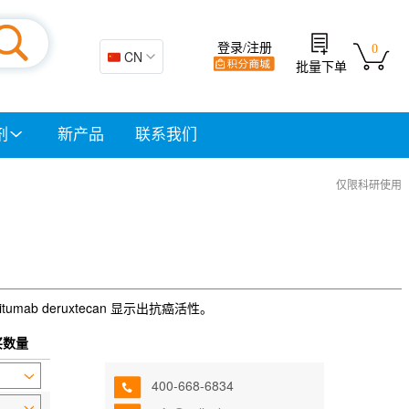
登录/注册
0
🇨🇳 CN
批量下单
剂
新产品
联系我们
仅限科研使用
umab deruxtecan 显示出抗癌活性。
买数量
400-668-6834