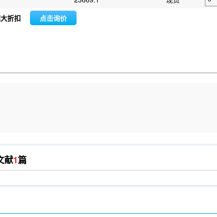
超大折扣
点击询价
文献
1
篇