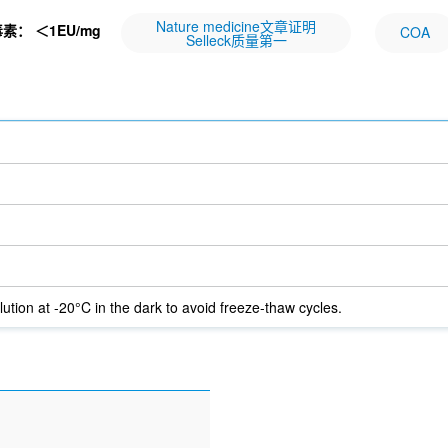
Nature medicine文章证明
毒素：
＜1EU/mg
COA
Selleck质量第一
lution at -20°C in the dark to avoid freeze-thaw cycles.