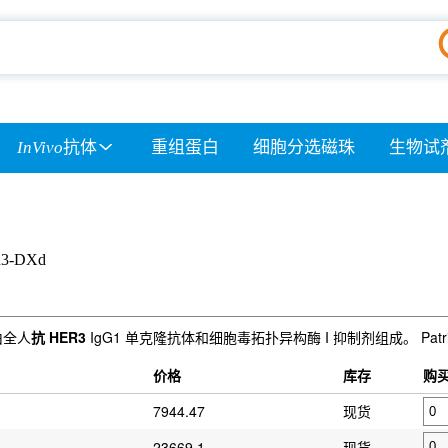
InVivo
抗体
重组蛋白
细胞分选磁珠
生物试
R3-DXd
，由全人
抗 HER3
IgG1 单克隆抗体和细胞毒拓扑异构酶 I 抑制剂组成。 Patrit
价格
库存
购
7944.47
现货
23669.1
现货