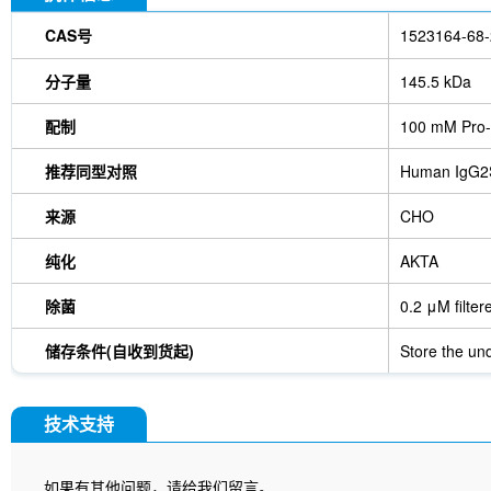
CAS号
1523164-68-
分子量
145.5 kDa
配制
100 mM Pro-
推荐同型对照
Human IgG2
来源
CHO
纯化
AKTA
除菌
0.2 μM filter
储存条件(自收到货起)
Store the und
技术支持
如果有其他问题，请给我们留言。