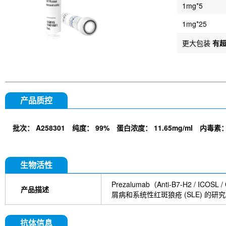
1mg*5
1mg*25
更大包装
有
产品质控
批次：
A258301
纯度：
99%
蛋白浓度：
11.65mg/ml
内毒素
生物活性
Prezalumab（Anti-B7-H2
产品描述
屑病和系统性红斑狼疮 (SLE) 的研究。M
抗体信息