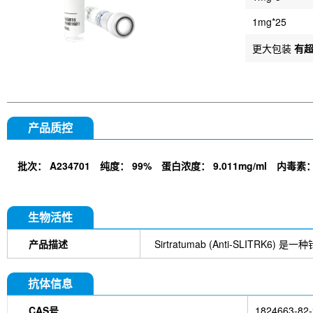
1mg*25
更大包装
有
产品质控
批次：
A234701
纯度：
99%
蛋白浓度：
9.011mg/ml
内毒素
生物活性
产品描述
Sirtratumab (Anti-SLITRK6)
抗体信息
CAS号
1824663-82-