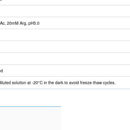
Ac, 20mM Arg, pH5.0
ed
iluted solution at -20°C in the dark to avoid freeze-thaw cycles.