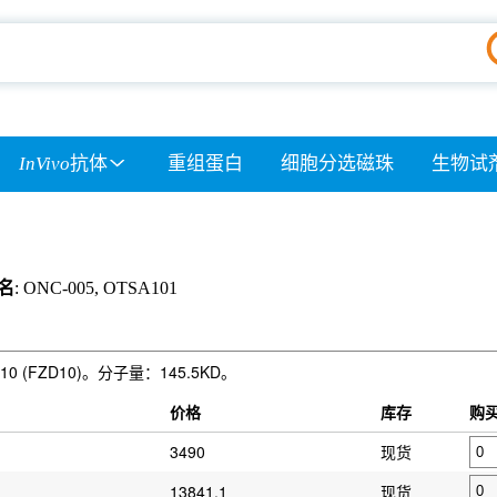
InVivo
抗体
重组蛋白
细胞分选磁珠
生物试
名
: ONC-005, OTSA101
10 (FZD10)。分子量：145.5KD。
）
价格
库存
购
3490
现货
13841.1
现货