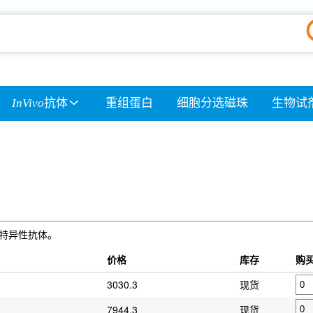
InVivo
抗体
重组蛋白
细胞分选磁珠
生物试
）的特异性抗体。
）
价格
库存
购
3030.3
现货
7944.3
现货