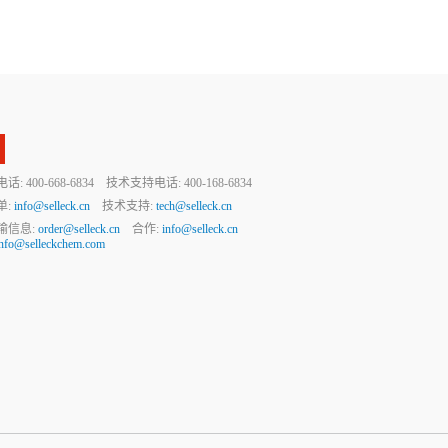
 400-668-6834 技术支持电话: 400-168-6834
单:
info@selleck.cn
技术支持:
tech@selleck.cn
输信息:
order@selleck.cn
合作:
info@selleck.cn
info@selleckchem.com