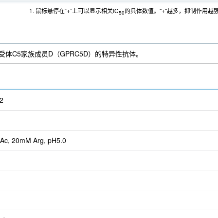
1. 鼠标悬停在“+”上可以显示相关IC
的具体数值。"+"越多，抑制作用越
50
偶联受体C5家族成员D（GPRC5D）的特异性抗体。
2
Ac, 20mM Arg, pH5.0