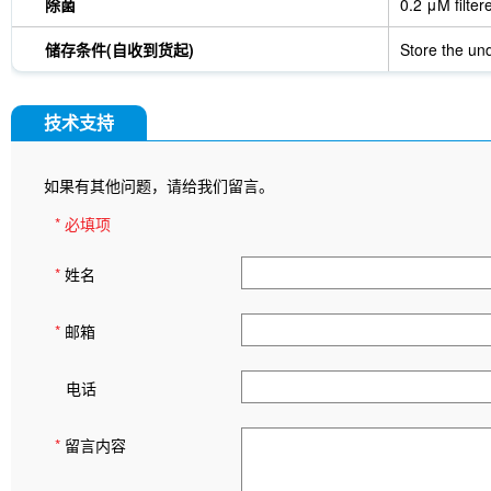
除菌
0.2 μM filter
储存条件(自收到货起)
Store the und
技术支持
如果有其他问题，请给我们留言。
* 必填项
*
姓名
*
邮箱
电话
*
留言内容