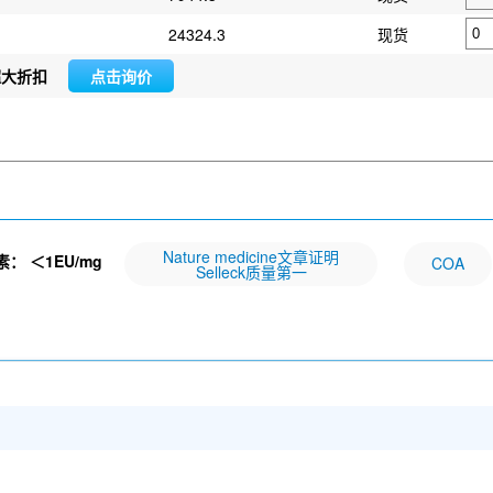
24324.3
现货
超大折扣
点击询价
Nature medicine文章证明
素：
＜1EU/mg
COA
Selleck质量第一