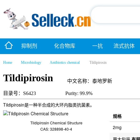
抑制剂
化合物库
一抗
流式抗体
Home
Microbiology
Antibiotics chemical
Tildipirosin
Tildipirosin
中文名称：泰地罗新
目录号：S6423
Purity: 99.9%
Tildipirosin是一种半合成的大环内脂类抗菌素。
规格
Tildipirosin Chemical Structure
2mg
CAS: 328898-40-4
更大包装
有