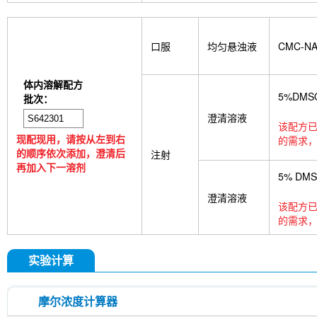
口服
均匀悬浊液
CMC-N
体内溶解配方
5%DMS
批次：
澄清溶液
该配方已
现配现用，请按从左到右
的需求，
的顺序依次添加，澄清后
注射
再加入下一溶剂
5% DM
澄清溶液
该配方已
的需求，
实验计算
摩尔浓度计算器