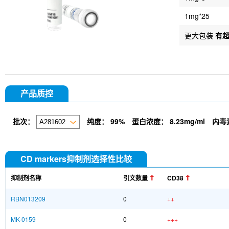
1mg*25
更大包装
有
产品质控
批次：
纯度：
99%
蛋白浓度：
8.23mg/ml
内毒
CD markers抑制剂选择性比较
抑制剂名称
引文数量
CD38
RBN013209
0
++
MK-0159
0
+++