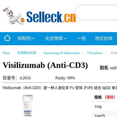
抑制剂
化合物库
一抗
流式抗体
Home
生物类似抗体
Immunology & Inflammation
CD markers
Visi
Visilizumab (Anti-CD3)
别名
: null
目录号：A2816
Purity: 99%
Visilizumab（Anti-CD3）是一种人源化非 Fc 受体 (FcR) 结合
规格
（液体
1mg
1mg*5