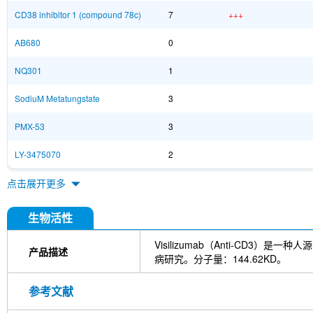
CD38 inhibitor 1 (compound 78c)
7
+++
AB680
0
NQ301
1
SodiuM Metatungstate
3
PMX-53
3
LY-3475070
2
点击展开更多
生物活性
Visilizumab（Anti-CD3）是
产品描述
病研究。分子量：144.62KD。
参考文献