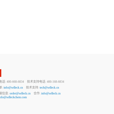
 400-668-6834 技术支持电话: 400-168-6834
单:
info@selleck.cn
技术支持:
tech@selleck.cn
输信息:
order@selleck.cn
合作:
info@selleck.cn
info@selleckchem.com