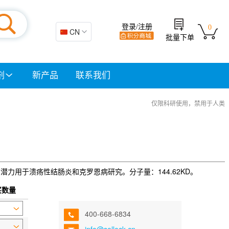
登录/注册
0
🇨🇳 CN
批量下单
剂
新产品
联系我们
仅限科研使用，禁用于人类
izumab 有潜力用于溃疡性结肠炎和克罗恩病研究。分子量：144.62KD。
买数量
400-668-6834