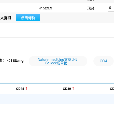
41523.3
现货
超大折扣
点击询价
Nature medicine文章证明
素：
＜1EU/mg
COA
Selleck质量第一
CD45
CD39
CD