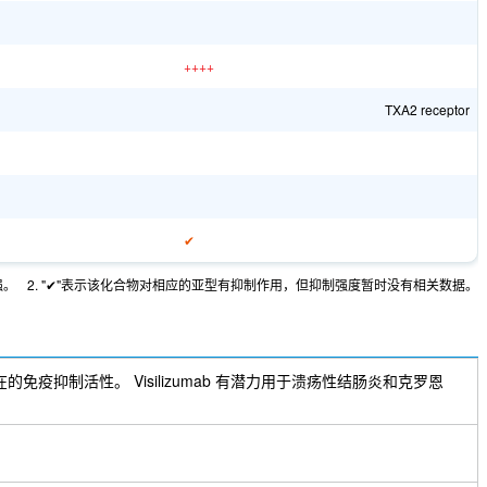
++++
TXA2 receptor
✔
强。
2. "✔"表示该化合物对相应的亚型有抑制作用，但抑制强度暂时没有相关数据。
3，具有潜在的免疫抑制活性。 Visilizumab 有潜力用于溃疡性结肠炎和克罗恩