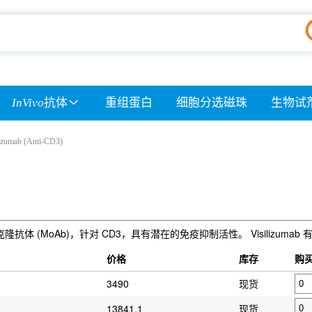
InVivo
抗体
重组蛋白
细胞分选磁珠
生物试
lizumab (Anti-CD3)
 IgG2 单克隆抗体 (MoAb)，针对 CD3，具有潜在的免疫抑制活性。 Visil
）
价格
库存
购
3490
现货
13841.1
现货