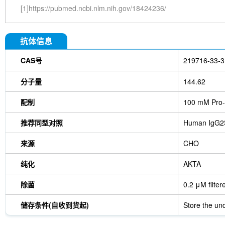
[1]https://pubmed.ncbi.nlm.nih.gov/18424236/
抗体信息
CAS号
219716-33-3
分子量
144.62
配制
100 mM Pro-
推荐同型对照
Human IgG2
来源
CHO
纯化
AKTA
除菌
0.2 μM filter
储存条件(自收到货起)
Store the und