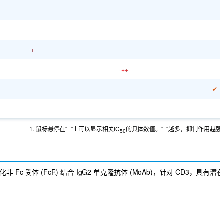
+
++
✔
1. 鼠标悬停在“+”上可以显示相关IC
的具体数值。"+"越多，抑制作用越
50
一种人源化非 Fc 受体 (FcR) 结合 IgG2 单克隆抗体 (MoAb)，针对 CD