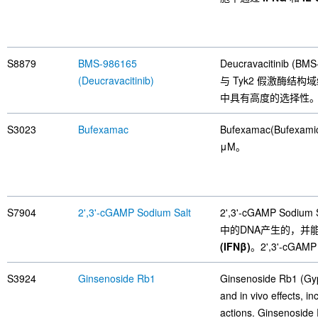
S8879
BMS-986165
Deucravacitinib
(Deucravacitinib)
与 Tyk2 假激酶结构
中具有高度的选择性
S3023
Bufexamac
Bufexamac(Bufexam
μM。
S7904
2',3'-cGAMP Sodium Salt
2',3'-cGAMP Sodiu
中的DNA产生的，并
(IFNβ)
。2',3'-cGAM
S3924
Ginsenoside Rb1
Ginsenoside Rb1 (Gype
and in vivo effects, i
actions. Ginsenoside 