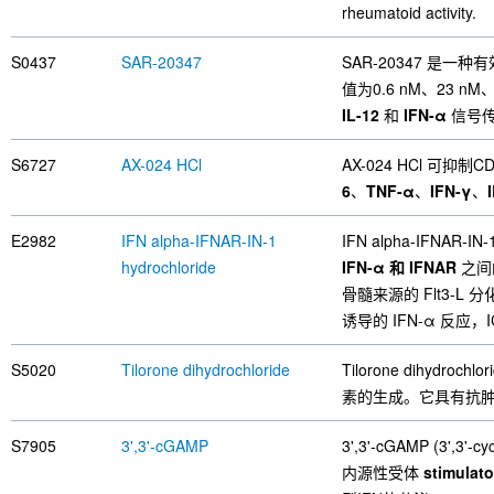
rheumatoid activity.
S0437
SAR-20347
SAR-20347 是一种
值为0.6 nM、23 nM
IL-12
和
IFN-α
信号
S6727
AX-024 HCl
AX-024 HCl 可抑制C
6
、
TNF-α
、
IFN-γ
、
E2982
IFN alpha-IFNAR-IN-1
IFN alpha-IFNA
hydrochloride
IFN-α 和 IFNAR
之间的
骨髓来源的 Flt3-L 
诱导的 IFN-α 反应，IC
S5020
Tilorone dihydrochloride
Tilorone dihy
素的生成。它具有抗
S7905
3',3'-cGAMP
3',3'-cGAMP (3',3'
内源性受体
stimulato