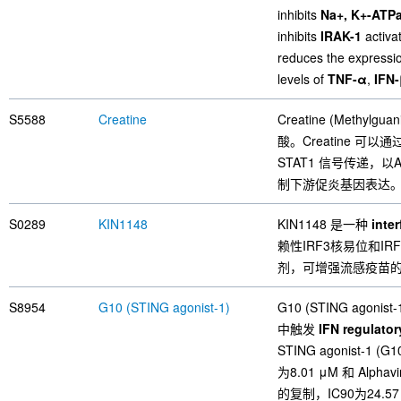
inhibits
Na+, K+-ATP
inhibits
IRAK-1
activa
reduces the expressi
levels of
TNF-α
,
IFN
S5588
Creatine
Creatine (Methy
酸。Creatine 可以
STAT1 信号传递，
制下游促炎基因表达
S0289
KIN1148
KIN1148 是一种
inter
赖性IRF3核易位和I
剂，可增强流感疫苗
S8954
G10 (STING agonist-1)
G10 (STING ago
中触发
IFN regulatory
STING agonist-1 (
为8.01 μM 和 Alphaviru
的复制，IC90为24.57