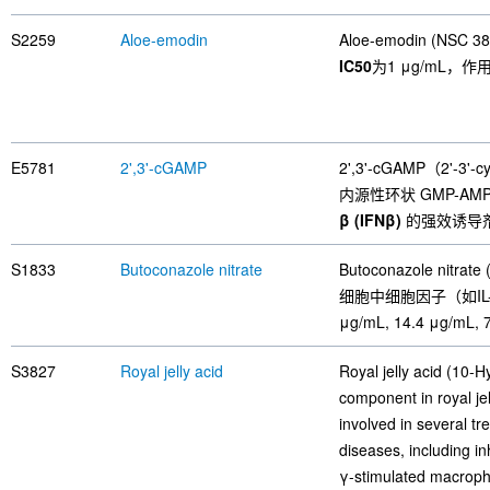
S2259
Aloe-emodin
Aloe-emodin (NS
IC50
为1 μg/mL，作
E5781
2',3'-cGAMP
2',3'-cGAMP（2'
内源性环状 GMP-A
β (IFNβ)
的强效诱导
S1833
Butoconazole nitrate
Butoconazole n
细胞中细胞因子（如IL-2
μg/mL, 14.4 μg/mL,
S3827
Royal jelly acid
Royal jelly acid (10-H
component in royal jel
involved in several 
diseases, including in
γ-stimulated macrophag