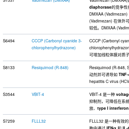
S1537
Vadimezan (DMXAA)
Vadimezan (DMXA
diaphorase
的竞争性抑
DMXAA (Vadimeza
(Vadimezan) 在
较低。DMXAA (Vadi
S6494
CCCP (Carbonyl cyanide 3-
CCCP (Carbonyl cyani
chlorophenylhydrazone)
chlorophenylhydra
可增加线粒体膜对质
S8133
Resiquimod (R-848)
Resiquimod (R-
动剂并可诱导如
TNF-
hepatitis C virus 
S3544
VBIT-4
VBIT-4 是一种
voltag
抑制剂，可降低在系
放、
type I interferon
S7259
FLLL32
FLLL32 是一种有效
胞中通过
IFNα
和
IL-