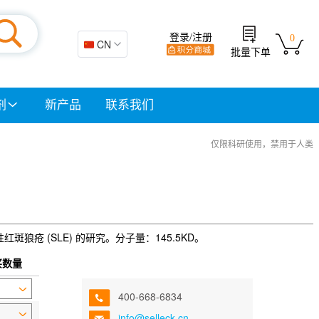
登录/注册
0
🇨🇳 CN
批量下单
剂
新产品
联系我们
仅限科研使用，禁用于人类
系统性红斑狼疮 (SLE) 的研究。分子量：145.5KD。
买数量
400-668-6834
info@selleck.cn