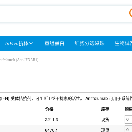
InVivo
抗体
重组蛋白
细胞分选磁珠
生物试
nifrolumab (Anti-IFNAR1)
扰素 (IFN) 受体拮抗剂，可阻断 I 型干扰素的活性。 Anifrolumab 可用于
）
价格
库存
购
2211.3
现货
6470.1
现货