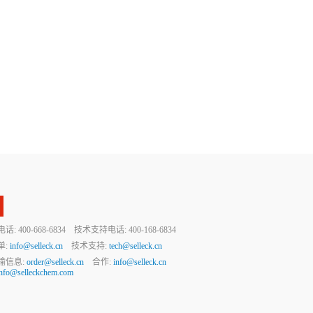
 400-668-6834 技术支持电话: 400-168-6834
单:
info@selleck.cn
技术支持:
tech@selleck.cn
输信息:
order@selleck.cn
合作:
info@selleck.cn
info@selleckchem.com