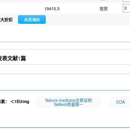
19410.3
现货
超大折扣
点击询价
发表文献
1
篇
Nature medicine文章证明
毒素：
＜1EU/mg
COA
Selleck质量第一