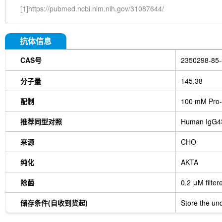
[1]https://pubmed.ncbi.nlm.nih.gov/31087644/
抗体信息
CAS号
2350298-85-
分子量
145.38
配制
100 mM Pro-
推荐同型对照
Human IgG4
来源
CHO
纯化
AKTA
除菌
0.2 μM filter
储存条件(自收到货起)
Store the und