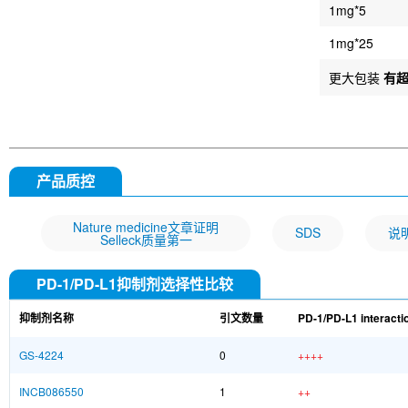
1mg*5
1mg*25
更大包装
有
产品质控
Nature medicine文章证明
SDS
说
Selleck质量第一
PD-1/PD-L1抑制剂选择性比较
抑制剂名称
引文数量
PD-1/PD-L1 interacti
GS-4224
0
++++
INCB086550
1
++