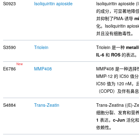
S0923
Isoliquiritin apioside
Isoliquiritin apios
的成分，可显著地降低
并抑制了PMA-诱导
mi
化。Isoliquirit
并且没有细胞毒性。
S3590
Triolein
Triolein 是一种
metal
IL-6
和
ROS
的表达。
New
E6786
MMP408
MMP408 是一种选
MMP-12 的 IC50 值
IC50 值为 120 
（COPD）及伴有鼻
S4884
Trans-Zeatin
Trans-Zeatina
细胞分裂、发育和营养加工。T
1
表达，
c-Jun
活化
依赖性。