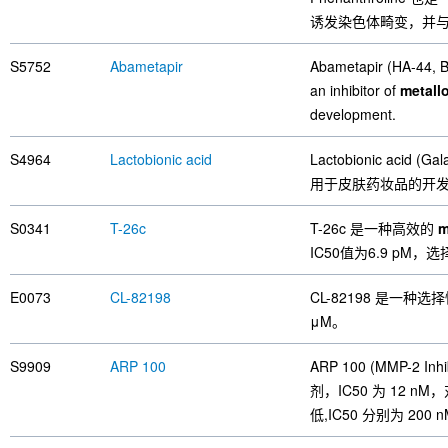
诱发染色体畸变，并
S5752
Abametapir
Abametapir (HA-44, BR
an inhibitor of
metall
development.
S4964
Lactobionic acid
Lactobionic acid
用于皮肤药妆品的开
S0341
T-26c
T-26c 是一种高效的
m
IC50值为6.9 pM
E0073
CL-82198
CL-82198 是一
μM。
S9909
ARP 100
ARP 100 (MMP-2 In
剂，IC50 为 12 nM
低,IC50 分别为 200 n