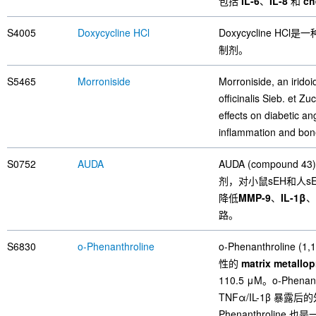
包括
IL-6
、
IL-8
和
ch
S4005
Doxycycline HCl
Doxycycline 
制剂。
S5465
Morroniside
Morroniside, an iridoi
officinalis Sieb. et Z
effects on diabetic a
inflammation and bon
S0752
AUDA
AUDA (compound 
剂，对小鼠sEH和人sE
降低
MMP-9
、
IL-1β
、
路。
S6830
o-Phenanthroline
o-Phenanthroline
性的
matrix metallo
110.5 μM。o-Phe
TNFα/IL-1β 暴
Phenanthroline 