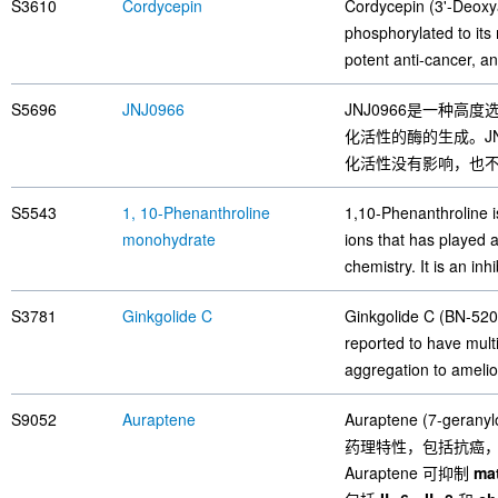
S3610
Cordycepin
Cordycepin (3'-Deoxya
phosphorylated to its 
potent anti-cancer, an
S5696
JNJ0966
JNJ0966是一种高
化活性的酶的生成。JNJ09
化活性没有影响，也不
S5543
1, 10-Phenanthroline
1,10-Phenanthroline is
monohydrate
ions that has played 
chemistry. It is an inhi
S3781
Ginkgolide C
Ginkgolide C (BN-5202
reported to have multi
aggregation to amelior
S9052
Auraptene
Auraptene (7-g
药理特性，包括抗癌
Auraptene 可抑制
mat