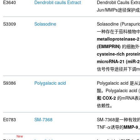
E3640
Dendrobii caulis Extract
Dendrobii Caulis Ex
Jun/MMPs途径保
S3309
Solasodine
Solasodine (Purapurid
一种存在于茄科植物中的有
metalloproteinase-2
(EMMPRIN)
的细胞外
cysteine-rich protei
microRNA-21 (miR-2
信号传导途径并下调mi
S9386
Polygalacic acid
Polygalacic aci
酸。Polygalacic ac
和 COX-2
的mRNA表
依赖性。
E0783
SM-7368
SM-7368是一种有效
TNF-α诱导的
MMP-9
New