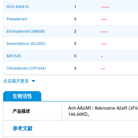
SCH-442416
1
++++
Preladenant
0
+++
Etrumadenant (AB928)
2
+++
Derenofylline (SLV320)
0
+++
BAY-545
0
+
Ciforadenant (CPI-444)
3
++
点击展开更多
生物活性
Anti-AA2AR / Adenosi
产品描述
146.66KD。
参考文献